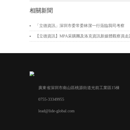
相關新聞
「立德資訊」深圳市委常委林潔一行蒞臨我司考察
【立德資訊】MPA采購團及洛克資訊新媒體觀察員走
廣東省深圳市南山區桃源街道光前工業區15棟
0755-33349955
lead@lide-global.com