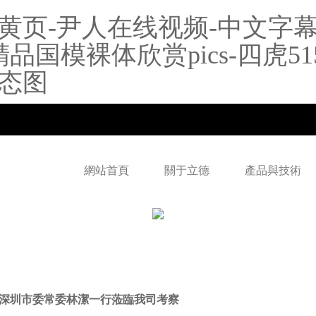
黄页-尹人在线视频-中文字幕
s精品国模裸体欣赏pics-四虎
态图
網站首頁
關于立德
產品與技術
深圳市委常委林潔一行蒞臨我司考察