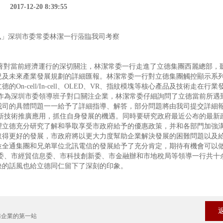
2017-12-20 8:39:55
對當前經濟運行的深切關注，林潔常委一行走進了立德集團西麗總部，
況及未來產業發展規劃的詳細匯報。林潔常委一行對立德集團觸控顯示系
-cell/In-cell、OLED、VR、指紋模塊等核心產品及技術走在行業
作為深圳市委領導班子對口關注企業，林潔常委仔細詢問了立德當前所遇
我司的具體問題一一給予了詳細指導、解答，部分問題將由我司提交詳細
新技術推廣應用，抓住自身發展的機遇。同時要研究政府最近公布的最新
望立德充分研究了解和爭取享受市政府給予的優惠政策，并和各部門加強
取得更好的發展，市政府將以更大力度幫助企業解決發展的困難問題以及
位全通集團和兄弟單位北訊電信的發展給予了充分肯定，期待有機會可以
委、市經貿信息委、市科技創新委、市金融辦和市地稅局等領導一行共十
快的話風也給立德同仁留下了深刻的印象。
訪企業的第一站