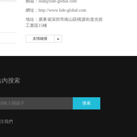
郵箱：lead@lide-global.com
網址：http://www.lide-global.com
地址：廣東省深圳市南山區桃源街道光前
工業區15棟
友情鏈接
友情鏈接
站內搜索
搜索
注我們