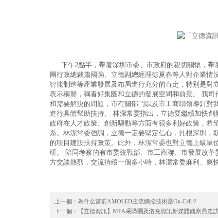
下午2點半，帶著深圳市委、市政府的親切關懷，帶著
團行政總裁蕭國強、立德副總經理彭夏春等人對企業情
智能制造等產業發展及布局進行充分的肯定，特別是對立德的On
表示稱贊，稱看好集團和立德的發展空間和前景。 我司
和需要解決的問題，市有關部門以及市工商聯領導針對
進行具體幫助扶持。 林潔常委指出，立德要繼續加快創
政府在人才政策、創新驅動等方面有很多利好政策，希
系。林潔常委強調，立德一定要堅定信心，扎根深圳，
的項目建設扶持政策。此外，林潔常委也對立德上級單
研。 陪同考察的有市委統戰部、市工商聯、市發展改革
方交談熱烈，交流持續一個多小時，林潔常委麻利、爽
上一個：
為什么當前AMOLED主流觸控技術是On-Cell？
下一個：
【立德資訊】MPA采購團及洛克資訊新媒體觀察員走