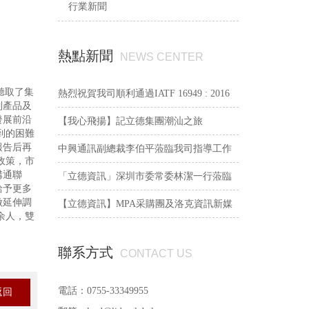
行業新聞
熱點新聞
NEWS CENTER
聽取了集
熱烈祝賀我司順利通過IATF 16949 : 2016
列產品及
發展前沿
認證
【我心飛揚】記立德集團潮汕之旅
到的困難
報告后再
中興通訊副總裁李伯平蒞臨我司指導工作
政策，市
溝通聯
「立德資訊」深圳市委常委林潔一行蒞臨
給予更多
做延伸調
我司考察
【立德資訊】MPA采購團及洛克資訊新媒
余人，雙
體觀察員走訪企業的第一站
聯系方式
CONTACT US
電話：0755-33349955
返回